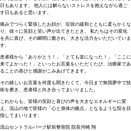
日もあります。 他人には解らないストレスを抱えながら過ご
す日もあると思います。
痛みでつらく緊張したお顔が、症状の緩和とともに柔らかくな
り、徐々に笑顔と笑い声が出てきたとき。 私たちはその変化
を共に喜び、その瞬間に癒され、大きな活力をいただいていま
す。
患者様から「ありがとう！」「とても楽になった！」「ここに
来てよかった！」といったお言葉をいただくたび、治療家であ
ることの喜びと感謝がこみあげてきます。
その嬉しいお言葉を何度も聞きたくて、今日まで無我夢中で技
術を磨き、患者様と向き合ってまいりました。
これからも、皆様の笑顔と喜びの声を大きなエネルギーに変
え、流山の地で皆様の「心と身体の拠点」となるような院を目
指してまいります。
流山セントラルパーク駅前整骨院 院長
河崎 翔