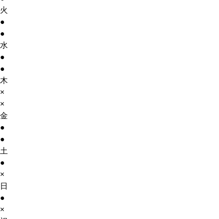
火
●
●
水
●
●
木
×
×
金
●
●
土
●
×
日
●
×