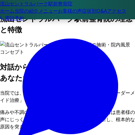
流山セントラルパーク
ホーム
当院について
駅前整骨院
ホーム
当院の紹介
メニュー
お客様の声
症状別Q&A
アクセス
流山セントラルパーク駅前整骨院の理念
電話予約
と特徴
コンセプト
対話から始まる、
あなただけの治療プラン
当院では、患者様一人ひとりのお悩みに合わせた「オーダーメ
イド治療」をご提案させていただきます。
痛みや不調の出方は人それぞれ異なります。私たちは患者様の
声にじっくりと耳を傾け、日常の癖や姿勢を分析し、根本的な
原因を突き止めます。